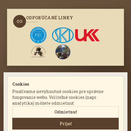
ODPORÚČANÉ LINKY
KONTAKTUJTE NÁS
Cookies
Používame nevyhnutné cookies pre správne
leonberger@leonberger.sk
fungovanie webu. Voliteľné cookies (napr.
nájdete nás na Facebooku
analytika) môžete odmietnuť.
Odmietnuť
Prijať
Slovenský leonberger klub 2026